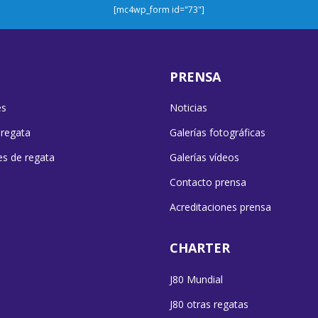
[mc4wp_form id="73"]
PRENSA
es
Noticias
 regata
Galerías fotográficas
es de regata
Galerías vídeos
Contacto prensa
Acreditaciones prensa
CHARTER
J80 Mundial
J80 otras regatas