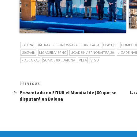
BAITRA
BAITRAACCESORIOSNAVALES #REGATA
CLASEJ80
COMPETI
J80SPAIN
LIGADEINVIERNO
LIGADEINVIERNOBAITRAJ80
LIGADEINVI
RIASBAIXAS
SOMOSJ80 . BAIONA
VELA
VIGO
Navegación
Previous
PREVIOUS
de
Post
Presentado en FITUR el Mundial de J80 que se
La 
disputará en Baiona
entradas