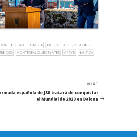
CIÓN
DEPORTE
GALICIA
J80
J80CLASS
J80SAILING
ERNOJ80
MONTEREALCLUBDEYATES
MRCYB
NAUTICA
NEXT
Next
Post
armada española de J80 tratará de conquistar
el Mundial de 2023 en Baiona