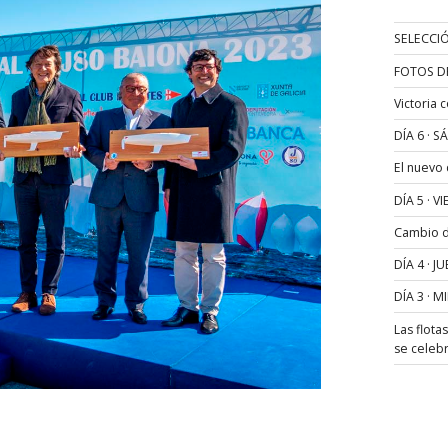
SELECCIÓ
FOTOS D
Victoria 
DÍA 6 · 
El nuevo
DÍA 5 · 
Cambio de
DÍA 4 · 
DÍA 3 · 
Las flota
se celeb