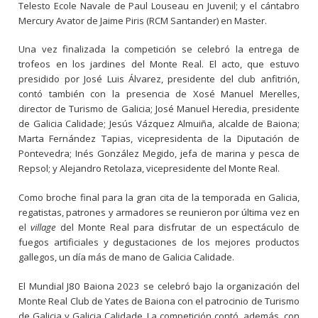
Telesto Ecole Navale de Paul Louseau en Juvenil; y el cántabro
Mercury Avator de Jaime Piris (RCM Santander) en Master.
Una vez finalizada la competición se celebró la entrega de
trofeos en los jardines del Monte Real. El acto, que estuvo
presidido por José Luis Álvarez, presidente del club anfitrión,
contó también con la presencia de Xosé Manuel Merelles,
director de Turismo de Galicia; José Manuel Heredia, presidente
de Galicia Calidade; Jesús Vázquez Almuiña, alcalde de Baiona;
Marta Fernández Tapias, vicepresidenta de la Diputación de
Pontevedra; Inés González Megido, jefa de marina y pesca de
Repsol; y Alejandro Retolaza, vicepresidente del Monte Real.
Como broche final para la gran cita de la temporada en Galicia,
regatistas, patrones y armadores se reunieron por última vez en
el
village
del Monte Real para disfrutar de un espectáculo de
fuegos artificiales y degustaciones de los mejores productos
gallegos, un día más de mano de Galicia Calidade.
El Mundial J80 Baiona 2023 se celebró bajo la organización del
Monte Real Club de Yates de Baiona con el patrocinio de Turismo
de Galicia y Galicia Calidade. La competición contó, además, con