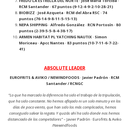
FREDO LA ESTRELLA DEL NORTE · José María Torcida ·
RCM Santander · 67 puntos (9-12-4-9-2-10-28-21)
BIOBIZZ · José Azqueta · RCM del Abra RSC · 74
puntos (76-14-9-8-11-5-15-13)
NEPA SHIPPING · Alfredo González · RCN Portosín · 80
puntos (2-39-5-5-8-4-38-17)
ARMEN HABITAT PL YATCHING NAUTIX · Simon
Moriceau · Apcc Nantes · 83 puntos (10-7-11-6-7-22-
41)
ABSOLUTE LEADER
EUROFRITS & AVIKO / NEWINDFOODS · Javier Padrón · RCM
Santander / RCNGC
“Lo que ha marcado la diferencia ha sido el trabajo de la tripulación,
que ha sido constante. No hemos aflojado ni un solo minuto y en los
días de poco viento, que han sido los más complicados, hemos
conseguido salvar la regata. Y quizás ahí ha sido donde nos hemos
distanciado de los competidores”
– Javier Padrón · Eurofrits & Aviko
/Newindfoods