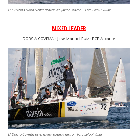
El Eurofrits Aviko Newindfoods de Javier Padrón – Foto Lalo R Villar
MIXED LEADER
DORSIA COVIRÁN · José Manuel Ruiz · RCR Alicante
El Dorsia Covirán es el mejor equipo mixto – Foto Lalo R Villar