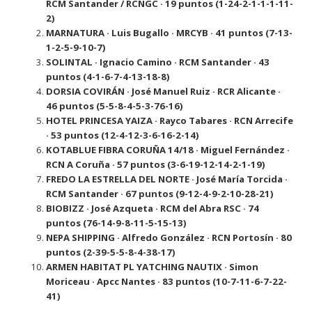
RCM Santander / RCNGC · 19 puntos (1-24-2-1-1-1-11-
2)
MARNATURA · Luis Bugallo · MRCYB · 41 puntos (7-13-
1-2-5-9-10-7)
SOLINTAL · Ignacio Camino · RCM Santander · 43
puntos (4-1-6-7-4-13-18-8)
DORSIA COVIRÁN · José Manuel Ruiz · RCR Alicante ·
46 puntos (5-5-8-4-5-3-76-16)
HOTEL PRINCESA YAIZA · Rayco Tabares · RCN Arrecife
· 53 puntos (12-4-12-3-6-16-2-14)
KOTABLUE FIBRA CORUÑA 14/18 · Miguel Fernández ·
RCN A Coruña · 57 puntos (3-6-19-12-14-2-1-19)
FREDO LA ESTRELLA DEL NORTE · José María Torcida ·
RCM Santander · 67 puntos (9-12-4-9-2-10-28-21)
BIOBIZZ · José Azqueta · RCM del Abra RSC · 74
puntos (76-14-9-8-11-5-15-13)
NEPA SHIPPING · Alfredo González · RCN Portosín · 80
puntos (2-39-5-5-8-4-38-17)
ARMEN HABITAT PL YATCHING NAUTIX · Simon
Moriceau · Apcc Nantes · 83 puntos (10-7-11-6-7-22-
41)