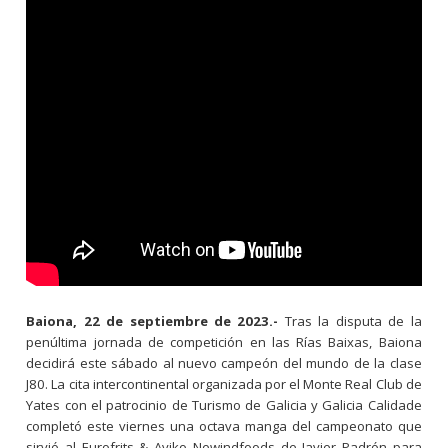
Baiona, 22 de septiembre de 2023.-
Tras la disputa de la
penúltima jornada de competición en las Rías Baixas, Baiona
decidirá este sábado al nuevo campeón del mundo de la clase
J80. La cita intercontinental organizada por el Monte Real Club de
Yates con el patrocinio de Turismo de Galicia y Galicia Calidade
completó este viernes una octava manga del campeonato que
sirvió al Eurofrits & Aviko Newindfoods de Javier Padrón para