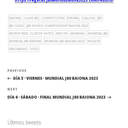
https://regatas.j80worldsbaiona2023.com/results/
BAIONA
CLASE J80
COMPETICIÓN
ESPAÑA
GALICIA
J80
J80 CLASS
J80 WORLD CHAMPIONSHIP BAIONA 2023
MONTE REAL CLUB DE YATES
MRCYB
MUNDIAL
MUNDIAL J80
MUNDIAL J80 BAIONA
MUNDIAL J80 BAIONA 2023
REGATA
RÍAS BAIXAS
VIGO
Navegación
Previous
PREVIOUS
de
Post
DÍA 5 · VIERNES · MUNDIAL J80 BAIONA 2023
entradas
Next
NEXT
Post
DÍA 6 · SÁBADO · FINAL MUNDIAL J80 BAIONA 2023
Últimos tweets