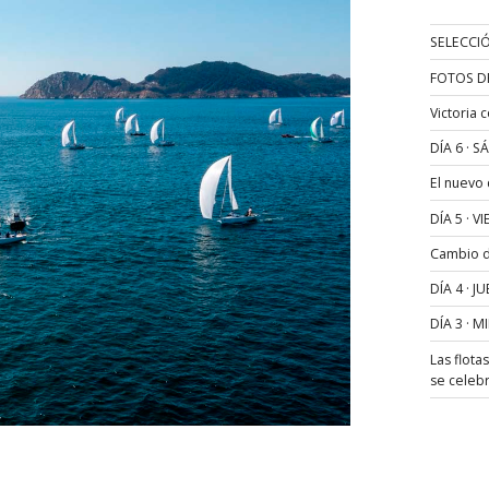
SELECCIÓ
FOTOS D
Victoria 
DÍA 6 · 
El nuevo
DÍA 5 · 
Cambio de
DÍA 4 · 
DÍA 3 · 
Las flota
se celeb