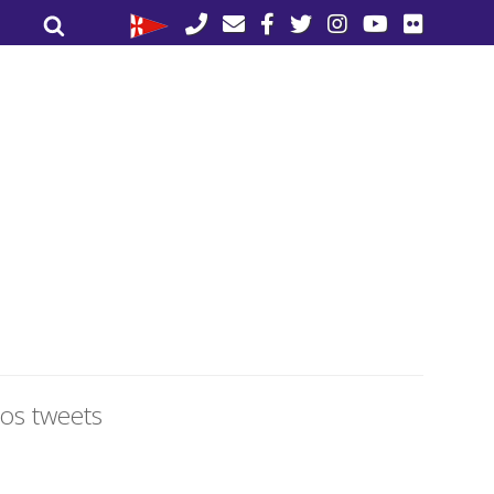
Buscar
Buscar
por:
os tweets