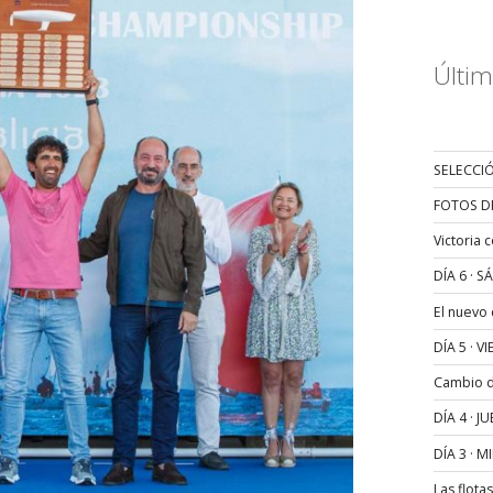
Últim
SELECCIÓ
FOTOS D
Victoria 
DÍA 6 · 
El nuevo
DÍA 5 · 
Cambio de
DÍA 4 · 
DÍA 3 · 
Las flota