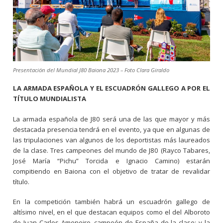
Presentación del Mundial J80 Baiona 2023 – Foto Clara Giraldo
LA ARMADA ESPAÑOLA Y EL ESCUADRÓN GALLEGO A POR EL
TÍTULO MUNDIALISTA
La armada española de J80 será una de las que mayor y más
destacada presencia tendrá en el evento, ya que en algunas de
las tripulaciones van algunos de los deportistas más laureados
de la clase. Tres campeones del mundo de J80 (Rayco Tabares,
José María “Pichu” Torcida e Ignacio Camino) estarán
compitiendo en Baiona con el objetivo de tratar de revalidar
título.
En la competición también habrá un escuadrón gallego de
altísimo nivel, en el que destacan equipos como el del Alboroto
de Juan Carlos Ameneiro, campeón de España de la clase; y la