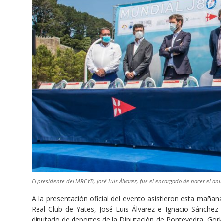
El presidente del MRCYB, José Luis Álvarez, fue el encargado de hacer el an
A la presentación oficial del evento asistieron esta mañ
Real Club de Yates, José Luis Álvarez e Ignacio Sánchez 
diputado de deportes de la Diputación de Pontevedra, Gor