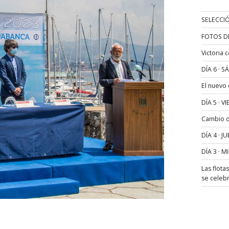
SELECCIÓ
FOTOS D
Victoria 
DÍA 6 · 
El nuevo
DÍA 5 · 
Cambio de
DÍA 4 · 
DÍA 3 · 
Las flota
se celeb