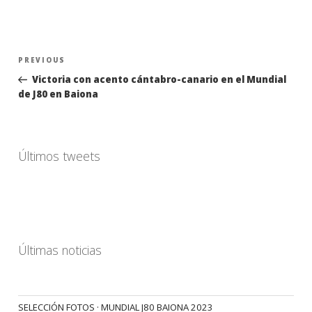
Navegación
Previous
PREVIOUS
de
Post
Victoria con acento cántabro-canario en el Mundial
entradas
de J80 en Baiona
Últimos tweets
Últimas noticias
SELECCIÓN FOTOS · MUNDIAL J80 BAIONA 2023