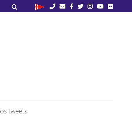
Buscar
Buscar
por:
os tweets