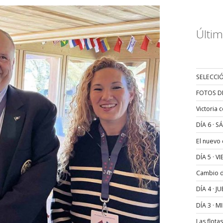
Últim
SELECCIÓ
FOTOS D
Victoria 
DÍA 6 · 
El nuevo
DÍA 5 · 
Cambio de
DÍA 4 · 
DÍA 3 · 
Las flota