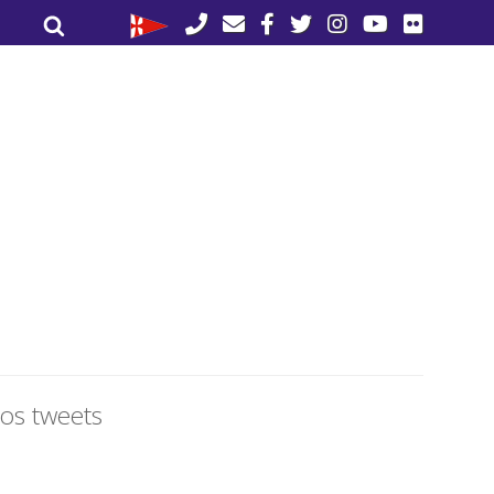
Buscar
Buscar
por:
os tweets