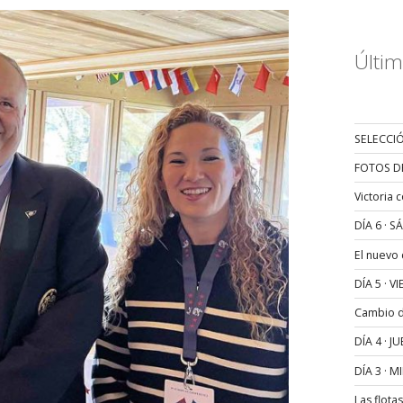
Últim
SELECCIÓ
FOTOS D
Victoria 
DÍA 6 · 
El nuevo
DÍA 5 · 
Cambio de
DÍA 4 · 
DÍA 3 · 
Las flota