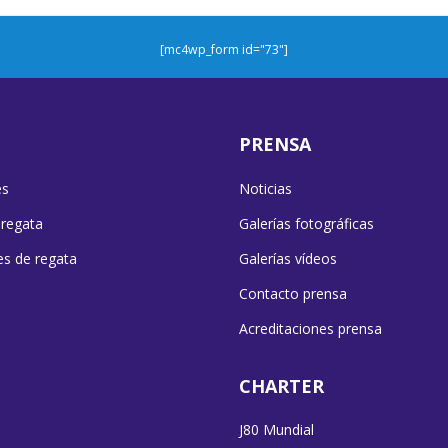
[mc4wp_form id="73"]
PRENSA
es
Noticias
 regata
Galerías fotográficas
es de regata
Galerías vídeos
Contacto prensa
Acreditaciones prensa
CHARTER
J80 Mundial