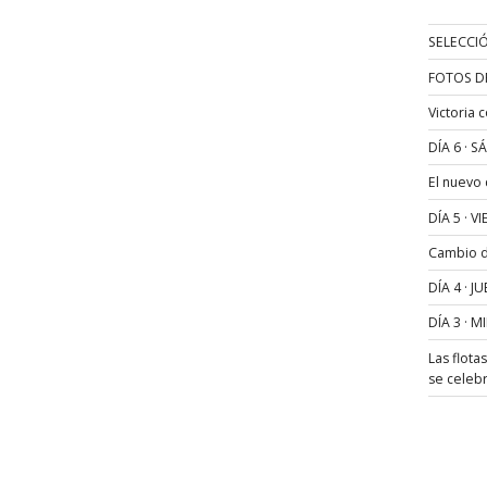
SELECCIÓ
FOTOS D
Victoria 
DÍA 6 · 
El nuevo
DÍA 5 · 
Cambio de
DÍA 4 · 
DÍA 3 · 
Las flota
se celeb