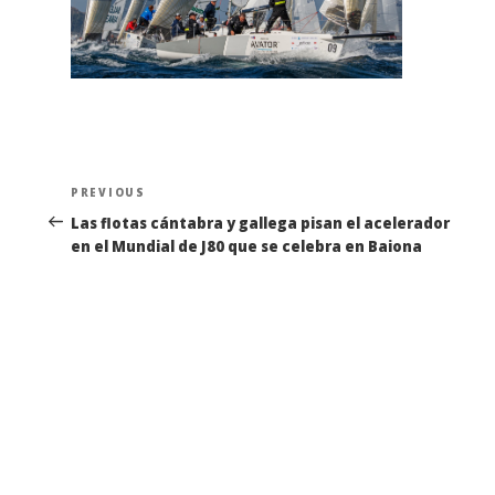
Navegación
Previous
PREVIOUS
de
Post
Las flotas cántabra y gallega pisan el acelerador
en el Mundial de J80 que se celebra en Baiona
entradas