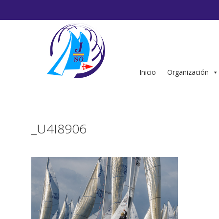
Saltar
al
contenido
Inicio
Organización
_U4I8906