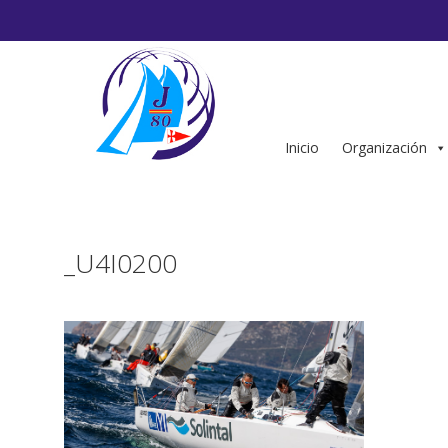
Saltar
al
contenido
Inicio
Organización
_U4I0200