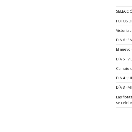
SELECCIÓ
FOTOS D
Victoria 
DÍA 6 · 
El nuevo
DÍA 5 · 
Cambio de
DÍA 4 · 
DÍA 3 · 
Las flota
se celeb