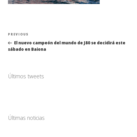
Navegación
Previous
PREVIOUS
de
Post
El nuevo campeón del mundo de J80 se decidirá este
entradas
sábado en Baiona
Últimos tweets
Últimas noticias