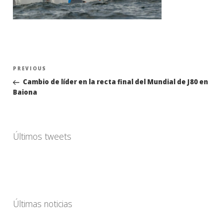
Navegación
Previous
PREVIOUS
de
Post
Cambio de líder en la recta final del Mundial de J80 en
entradas
Baiona
Últimos tweets
Últimas noticias