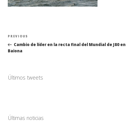
Navegación
Previous
PREVIOUS
de
Post
Cambio de líder en la recta final del Mundial de J80 en
entradas
Baiona
Últimos tweets
Últimas noticias