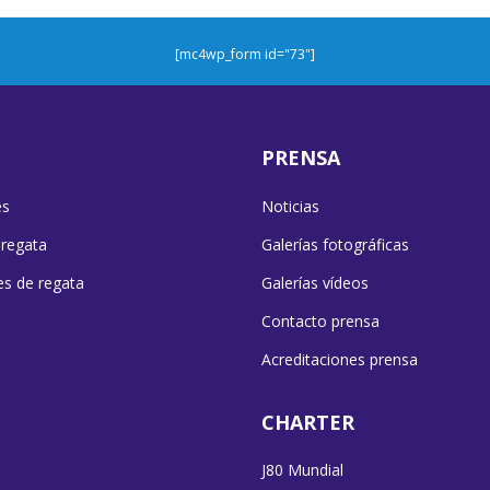
[mc4wp_form id="73"]
PRENSA
es
Noticias
 regata
Galerías fotográficas
es de regata
Galerías vídeos
Contacto prensa
Acreditaciones prensa
CHARTER
J80 Mundial