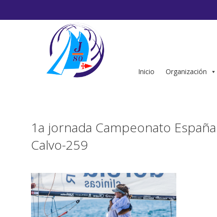
Saltar
al
contenido
Inicio
Organización
1a jornada Campeonato España 
Calvo-259