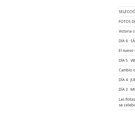
SELECCIÓ
FOTOS D
Victoria 
DÍA 6 · 
El nuevo
DÍA 5 · 
Cambio de
DÍA 4 · 
DÍA 3 · 
Las flota
se celeb