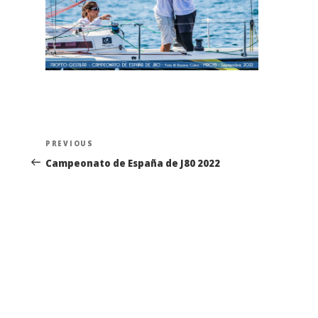
Navegación
Previous
PREVIOUS
de
Post
Campeonato de España de J80 2022
entradas