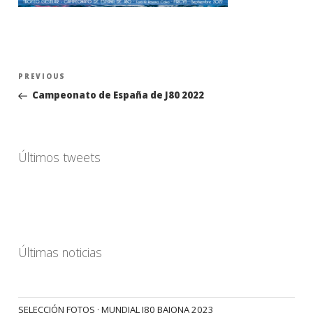
Navegación
Previous
PREVIOUS
de
Post
Campeonato de España de J80 2022
entradas
Últimos tweets
Últimas noticias
SELECCIÓN FOTOS · MUNDIAL J80 BAIONA 2023