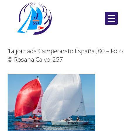
Saltar
al
contenido
1a jornada Campeonato España J80 – Foto
© Rosana Calvo-257