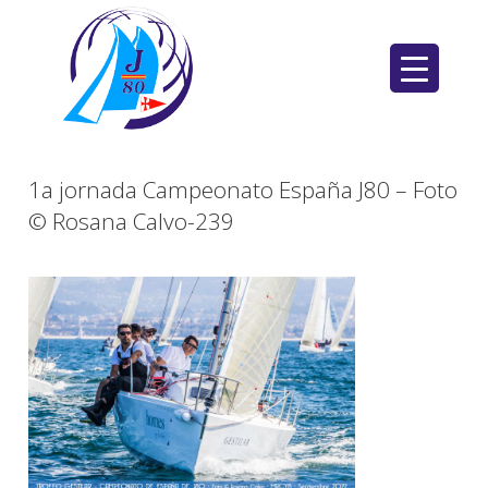
Saltar
al
contenido
1a jornada Campeonato España J80 – Foto
© Rosana Calvo-239