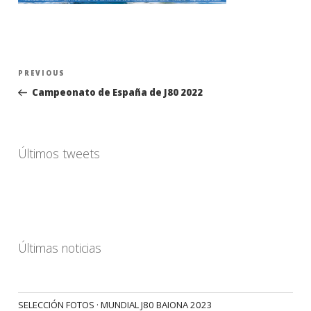
Navegación
Previous
PREVIOUS
de
Post
Campeonato de España de J80 2022
entradas
Últimos tweets
Últimas noticias
SELECCIÓN FOTOS · MUNDIAL J80 BAIONA 2023