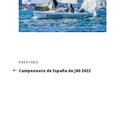
Navegación
Previous
PREVIOUS
de
Post
Campeonato de España de J80 2022
entradas