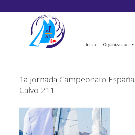
Saltar
al
contenido
Inicio
Organización
1a jornada Campeonato España 
Calvo-211