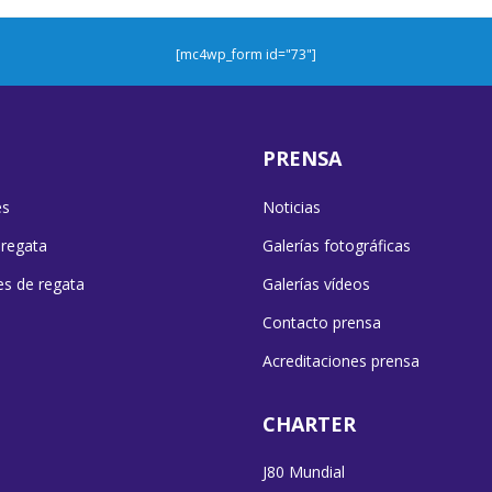
[mc4wp_form id="73"]
PRENSA
es
Noticias
 regata
Galerías fotográficas
es de regata
Galerías vídeos
Contacto prensa
Acreditaciones prensa
CHARTER
J80 Mundial