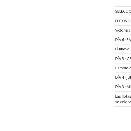
SELECCIÓ
FOTOS D
Victoria 
DÍA 6 · 
El nuevo
DÍA 5 · 
Cambio de
DÍA 4 · 
DÍA 3 · 
Las flota
se celeb