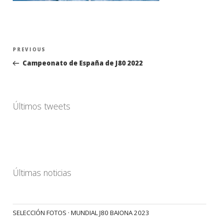
Navegación
Previous
PREVIOUS
de
Post
Campeonato de España de J80 2022
entradas
Últimos tweets
Últimas noticias
SELECCIÓN FOTOS · MUNDIAL J80 BAIONA 2023