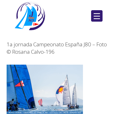
Saltar
al
contenido
1a jornada Campeonato España J80 – Foto
© Rosana Calvo-196