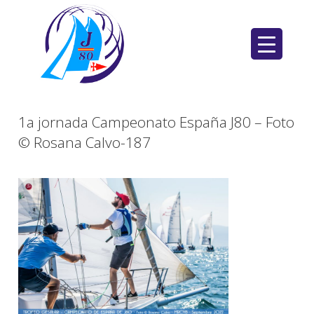
Saltar
al
contenido
1a jornada Campeonato España J80 – Foto
© Rosana Calvo-187