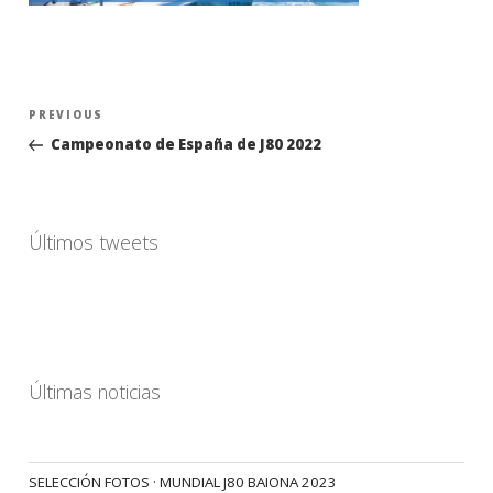
Navegación
Previous
PREVIOUS
de
Post
Campeonato de España de J80 2022
entradas
Últimos tweets
Últimas noticias
SELECCIÓN FOTOS · MUNDIAL J80 BAIONA 2023