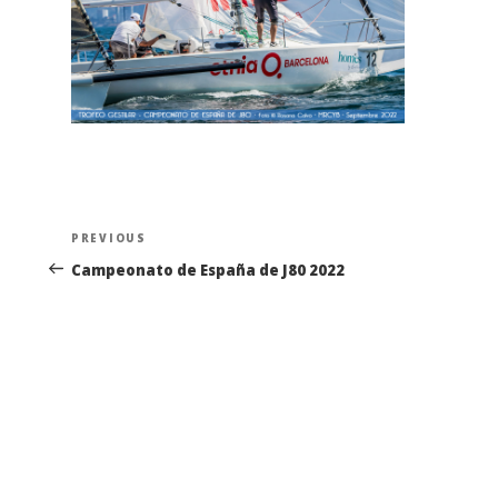
Navegación
Previous
PREVIOUS
de
Post
Campeonato de España de J80 2022
entradas