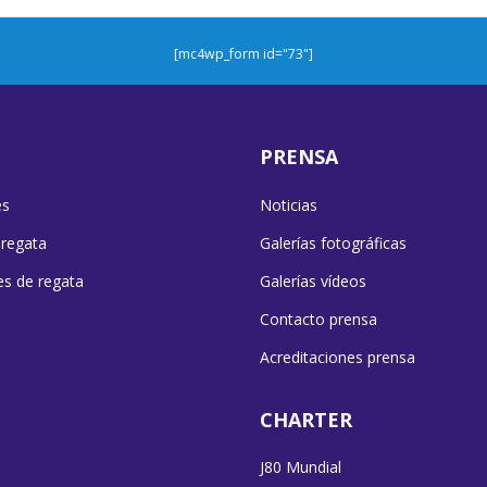
[mc4wp_form id="73"]
PRENSA
es
Noticias
 regata
Galerías fotográficas
es de regata
Galerías vídeos
Contacto prensa
Acreditaciones prensa
CHARTER
J80 Mundial