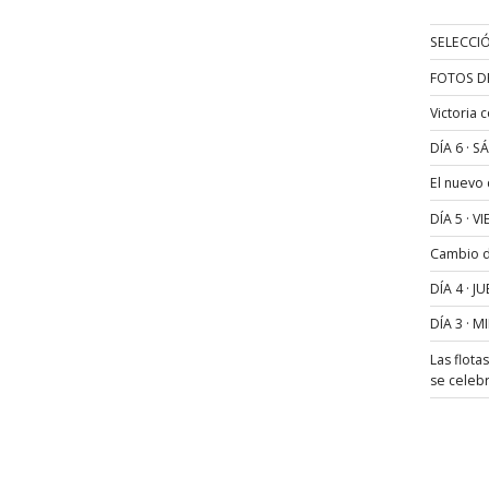
SELECCIÓ
FOTOS D
Victoria 
DÍA 6 · 
El nuevo
DÍA 5 · 
Cambio de
DÍA 4 · 
DÍA 3 · 
Las flota
se celeb