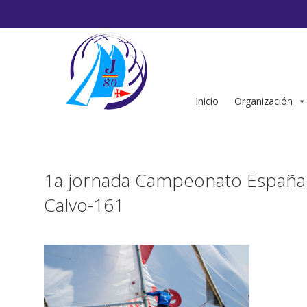
Saltar
al
contenido
Inicio
Organización
1a jornada Campeonato España 
Calvo-161