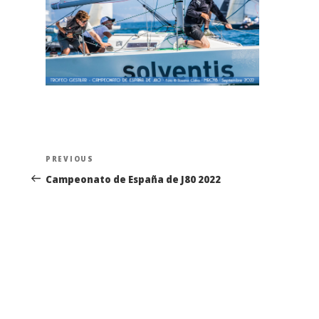
Navegación
Previous
PREVIOUS
de
Post
Campeonato de España de J80 2022
entradas