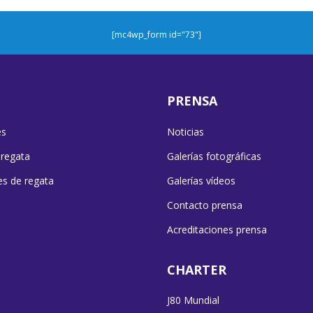
[mc4wp_form id="73"]
PRENSA
es
Noticias
 regata
Galerías fotográficas
es de regata
Galerías vídeos
Contacto prensa
Acreditaciones prensa
CHARTER
J80 Mundial