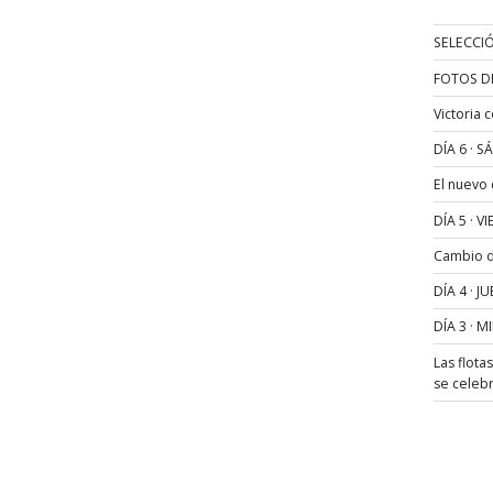
SELECCIÓ
FOTOS D
Victoria 
DÍA 6 · 
El nuevo
DÍA 5 · 
Cambio de
DÍA 4 · 
DÍA 3 · 
Las flota
se celeb