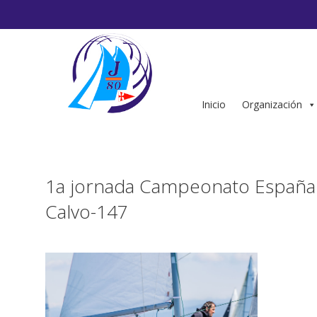
Saltar
al
contenido
Inicio
Organización
1a jornada Campeonato España 
Calvo-147