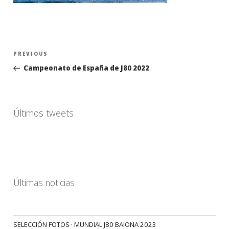
Navegación
Previous
PREVIOUS
de
Post
Campeonato de España de J80 2022
entradas
Últimos tweets
Últimas noticias
SELECCIÓN FOTOS · MUNDIAL J80 BAIONA 2023