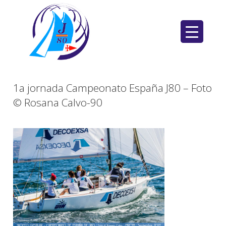
Saltar
al
contenido
1a jornada Campeonato España J80 – Foto
© Rosana Calvo-90