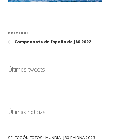
Navegación
Previous
PREVIOUS
de
Post
Campeonato de España de J80 2022
entradas
Últimos tweets
Últimas noticias
SELECCIÓN FOTOS · MUNDIAL J80 BAIONA 2023