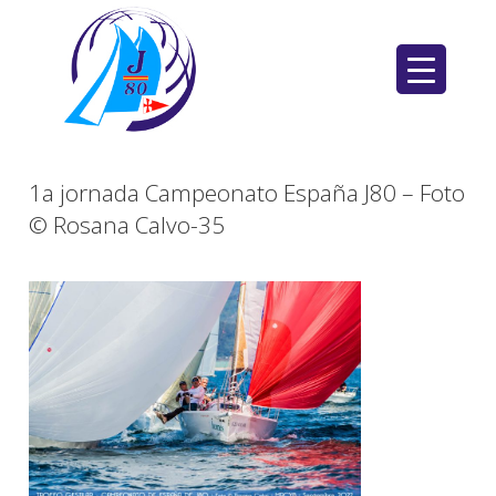
Saltar
al
contenido
1a jornada Campeonato España J80 – Foto
© Rosana Calvo-35