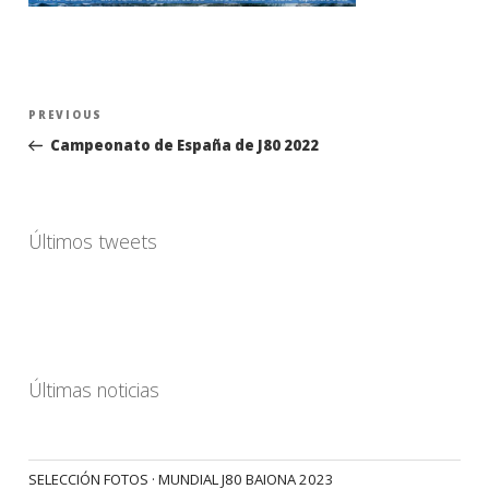
Navegación
Previous
PREVIOUS
de
Post
Campeonato de España de J80 2022
entradas
Últimos tweets
Últimas noticias
SELECCIÓN FOTOS · MUNDIAL J80 BAIONA 2023