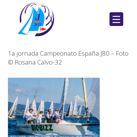
Saltar
al
contenido
1a jornada Campeonato España J80 – Foto
© Rosana Calvo-32