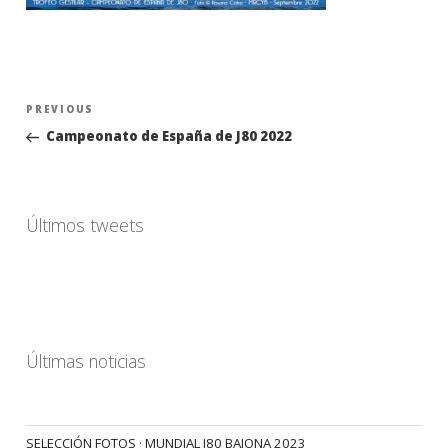
Navegación
Previous
PREVIOUS
de
Post
Campeonato de España de J80 2022
entradas
Últimos tweets
Últimas noticias
SELECCIÓN FOTOS · MUNDIAL J80 BAIONA 2023