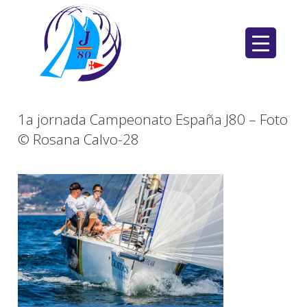
Saltar
al
contenido
1a jornada Campeonato España J80 – Foto
© Rosana Calvo-28