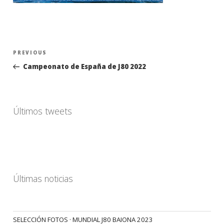
Navegación
Previous
PREVIOUS
de
Post
Campeonato de España de J80 2022
entradas
Últimos tweets
Últimas noticias
SELECCIÓN FOTOS · MUNDIAL J80 BAIONA 2023