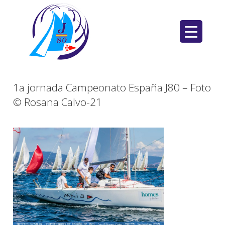
Saltar
al
contenido
1a jornada Campeonato España J80 – Foto
© Rosana Calvo-21