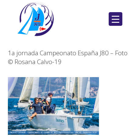
Saltar
al
contenido
1a jornada Campeonato España J80 – Foto
© Rosana Calvo-19