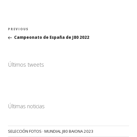
Navegación
Previous
PREVIOUS
de
Post
Campeonato de España de J80 2022
entradas
Últimos tweets
Últimas noticias
SELECCIÓN FOTOS · MUNDIAL J80 BAIONA 2023