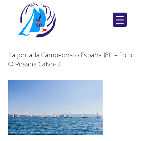
Saltar
al
contenido
1a jornada Campeonato España J80 – Foto
© Rosana Calvo-3