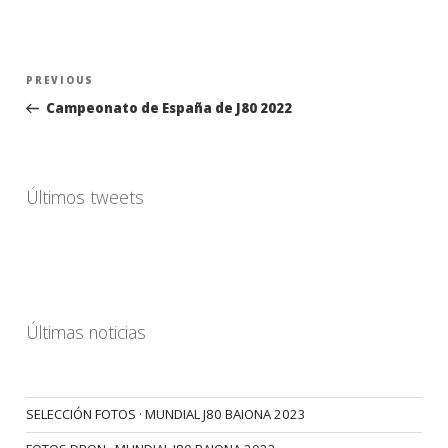
Navegación
Previous
PREVIOUS
de
Post
Campeonato de España de J80 2022
entradas
Últimos tweets
Últimas noticias
SELECCIÓN FOTOS · MUNDIAL J80 BAIONA 2023