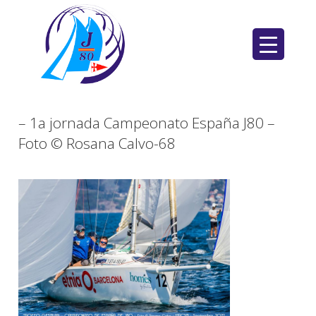
Saltar
al
contenido
– 1a jornada Campeonato España J80 –
Foto © Rosana Calvo-68