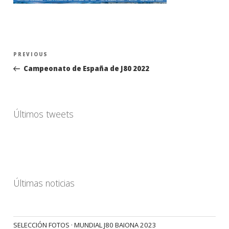
Navegación
Previous
PREVIOUS
de
Post
Campeonato de España de J80 2022
entradas
Últimos tweets
Últimas noticias
SELECCIÓN FOTOS · MUNDIAL J80 BAIONA 2023