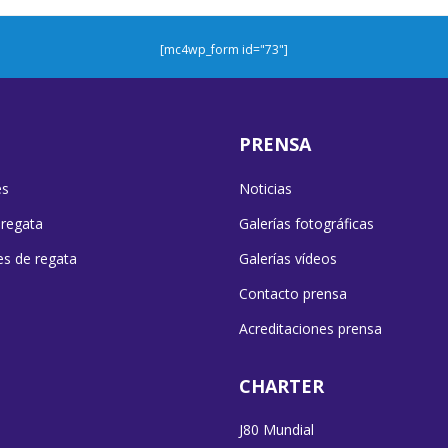
[mc4wp_form id="73"]
PRENSA
es
Noticias
 regata
Galerías fotográficas
es de regata
Galerías vídeos
Contacto prensa
Acreditaciones prensa
CHARTER
J80 Mundial