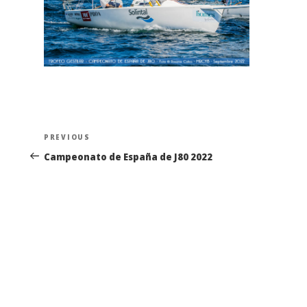
Navegación
Previous
PREVIOUS
de
Post
Campeonato de España de J80 2022
entradas