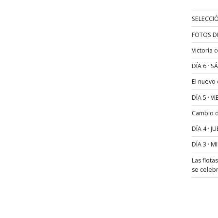
SELECCIÓ
FOTOS D
Victoria 
DÍA 6 · 
El nuevo
DÍA 5 · 
Cambio de
DÍA 4 · 
DÍA 3 · 
Las flota
se celeb