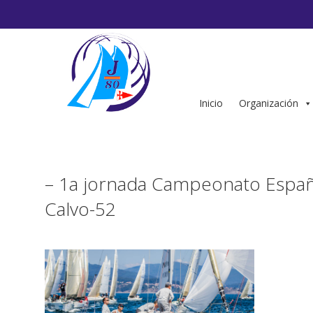
Saltar
al
contenido
Inicio
Organización
– 1a jornada Campeonato Españ
Calvo-52