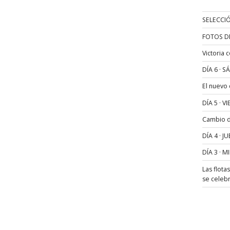
SELECCIÓ
FOTOS D
Victoria 
DÍA 6 · 
El nuevo
DÍA 5 · 
Cambio de
DÍA 4 · 
DÍA 3 · 
Las flota
se celeb