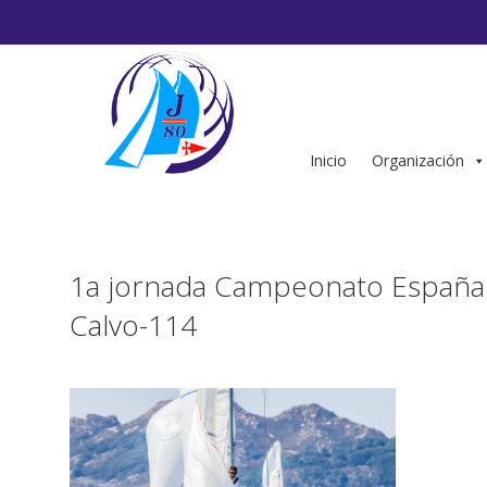
Saltar
al
contenido
Inicio
Organización
1a jornada Campeonato España 
Calvo-114