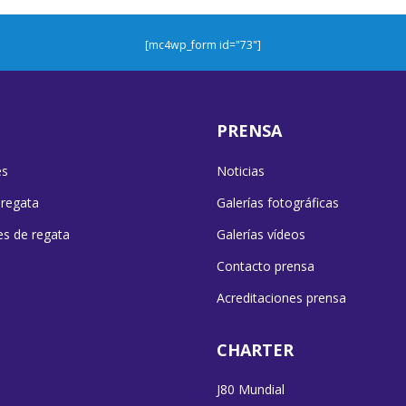
[mc4wp_form id="73"]
PRENSA
es
Noticias
 regata
Galerías fotográficas
es de regata
Galerías vídeos
Contacto prensa
Acreditaciones prensa
CHARTER
J80 Mundial