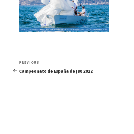
Navegación
Previous
PREVIOUS
de
Post
Campeonato de España de J80 2022
entradas