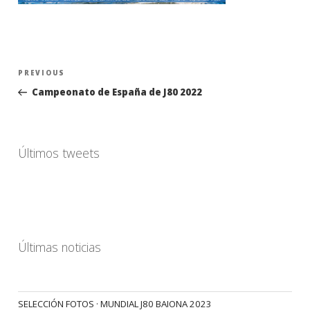
Navegación
Previous
PREVIOUS
de
Post
Campeonato de España de J80 2022
entradas
Últimos tweets
Últimas noticias
SELECCIÓN FOTOS · MUNDIAL J80 BAIONA 2023