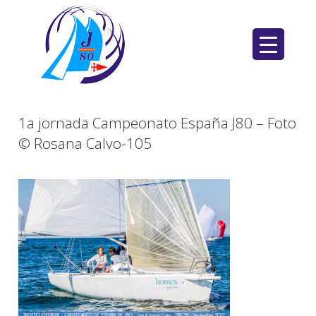
Saltar
al
contenido
1a jornada Campeonato España J80 – Foto
© Rosana Calvo-105