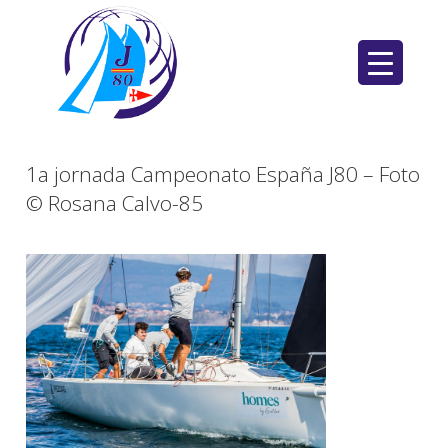
Saltar
al
contenido
1a jornada Campeonato España J80 – Foto
© Rosana Calvo-85