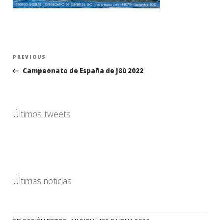
Navegación
Previous
PREVIOUS
de
Post
Campeonato de España de J80 2022
entradas
Últimos tweets
Últimas noticias