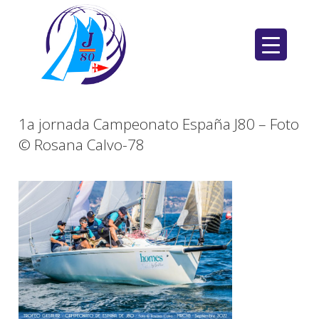
Saltar
al
contenido
1a jornada Campeonato España J80 – Foto
© Rosana Calvo-78