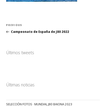
Navegación
Previous
PREVIOUS
de
Post
Campeonato de España de J80 2022
entradas
Últimos tweets
Últimas noticias
SELECCIÓN FOTOS · MUNDIAL J80 BAIONA 2023