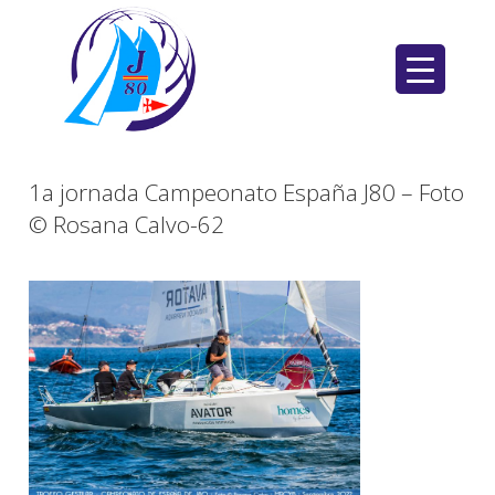
Saltar
al
contenido
1a jornada Campeonato España J80 – Foto
© Rosana Calvo-62