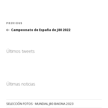
Navegación
Previous
PREVIOUS
de
Post
Campeonato de España de J80 2022
entradas
Últimos tweets
Últimas noticias
SELECCIÓN FOTOS · MUNDIAL J80 BAIONA 2023