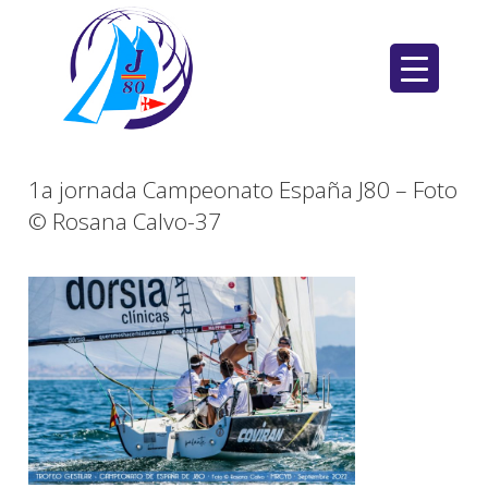
Saltar
al
contenido
1a jornada Campeonato España J80 – Foto
© Rosana Calvo-37