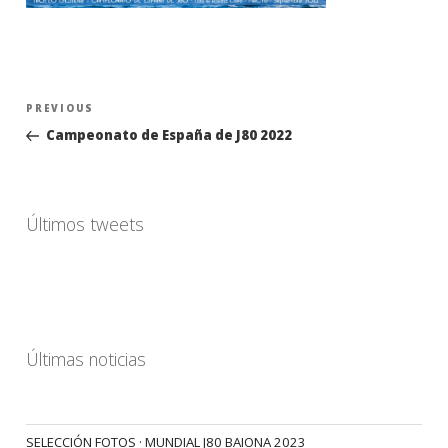
Navegación
Previous
PREVIOUS
de
Post
Campeonato de España de J80 2022
entradas
Últimos tweets
Últimas noticias
SELECCIÓN FOTOS · MUNDIAL J80 BAIONA 2023