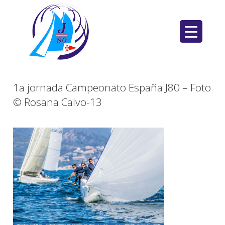
Saltar
al
contenido
1a jornada Campeonato España J80 – Foto
© Rosana Calvo-13