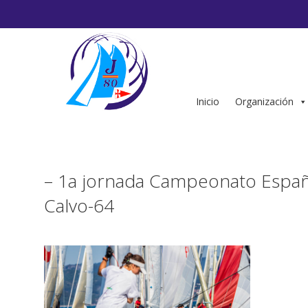
Saltar
al
contenido
Inicio
Organización
– 1a jornada Campeonato Españ
Calvo-64