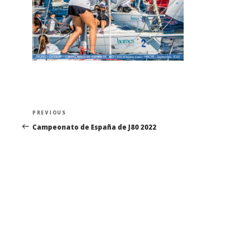
Navegación
Previous
PREVIOUS
de
Post
Campeonato de España de J80 2022
entradas