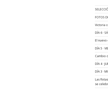
SELECCIÓ
FOTOS D
Victoria 
DÍA 6 · 
El nuevo
DÍA 5 · 
Cambio de
DÍA 4 · 
DÍA 3 · 
Las flota
se celeb