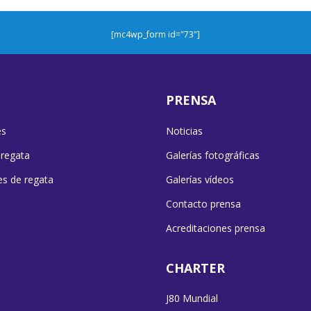
[mc4wp_form id="73"]
PRENSA
es
Noticias
 regata
Galerías fotográficas
es de regata
Galerías vídeos
Contacto prensa
Acreditaciones prensa
CHARTER
J80 Mundial