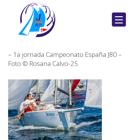
Saltar
al
contenido
– 1a jornada Campeonato España J80 –
Foto © Rosana Calvo-25