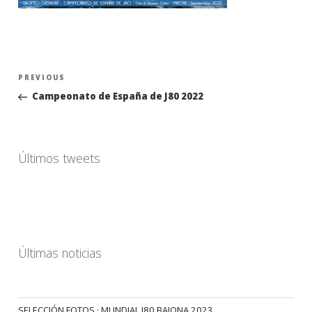
Navegación
Previous
PREVIOUS
de
Post
Campeonato de España de J80 2022
entradas
Últimos tweets
Últimas noticias
SELECCIÓN FOTOS · MUNDIAL J80 BAIONA 2023