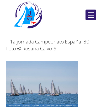
Saltar
al
contenido
– 1a jornada Campeonato España J80 –
Foto © Rosana Calvo-9