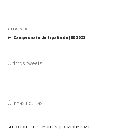
Navegación
Previous
PREVIOUS
de
Post
Campeonato de España de J80 2022
entradas
Últimos tweets
Últimas noticias
SELECCIÓN FOTOS · MUNDIAL J80 BAIONA 2023