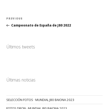
Navegación
Previous
PREVIOUS
de
Post
Campeonato de España de J80 2022
entradas
Últimos tweets
Últimas noticias
SELECCIÓN FOTOS · MUNDIAL J80 BAIONA 2023
FOTOS DRON · MUNDIAL J80 BAIONA 2023