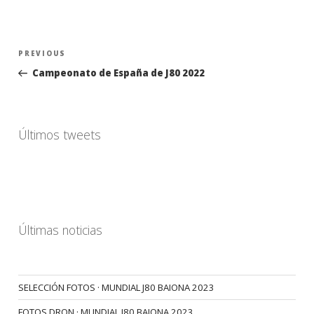
Navegación
Previous
PREVIOUS
de
Post
Campeonato de España de J80 2022
entradas
Últimos tweets
Últimas noticias
SELECCIÓN FOTOS · MUNDIAL J80 BAIONA 2023
FOTOS DRON · MUNDIAL J80 BAIONA 2023