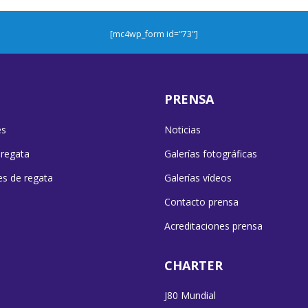
[mc4wp_form id="73"]
PRENSA
es
Noticias
 regata
Galerías fotográficas
es de regata
Galerías vídeos
Contacto prensa
Acreditaciones prensa
CHARTER
J80 Mundial