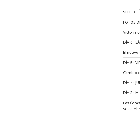
SELECCIÓ
FOTOS D
Victoria 
DÍA 6 · 
El nuevo
DÍA 5 · 
Cambio de
DÍA 4 · 
DÍA 3 · 
Las flota
se celeb