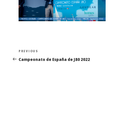
Navegación
Previous
PREVIOUS
de
Post
Campeonato de España de J80 2022
entradas