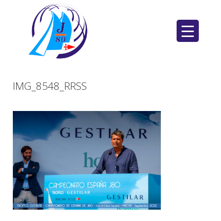
Saltar
al
contenido
IMG_8548_RRSS