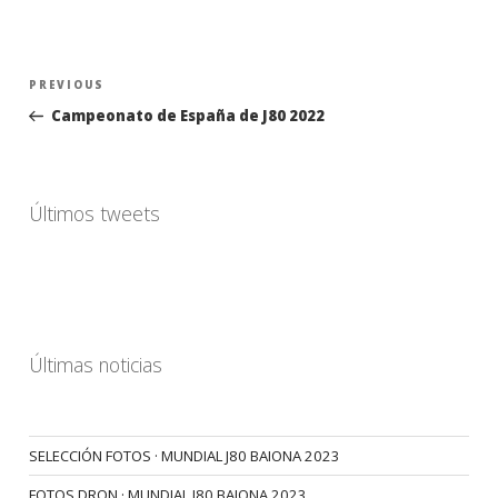
Navegación
Previous
PREVIOUS
de
Post
Campeonato de España de J80 2022
entradas
Últimos tweets
Últimas noticias
SELECCIÓN FOTOS · MUNDIAL J80 BAIONA 2023
FOTOS DRON · MUNDIAL J80 BAIONA 2023