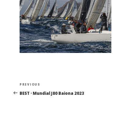
Navegación
Previous
PREVIOUS
de
Post
BEST · Mundial J80 Baiona 2023
entradas