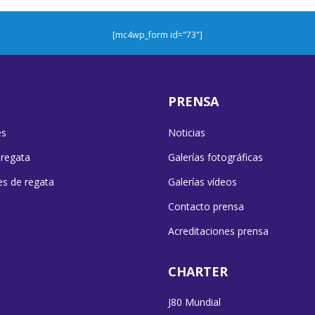
[mc4wp_form id="73"]
PRENSA
es
Noticias
 regata
Galerías fotográficas
es de regata
Galerías vídeos
Contacto prensa
Acreditaciones prensa
CHARTER
J80 Mundial