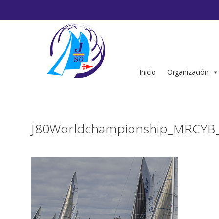
Saltar
al
contenido
Inicio
Organización
J80Worldchampionship_MRCYB_