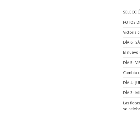
SELECCIÓ
FOTOS D
Victoria 
DÍA 6 · 
El nuevo
DÍA 5 · 
Cambio de
DÍA 4 · 
DÍA 3 · 
Las flota
se celeb