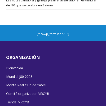
Las flotas cántabra y gallega pisan el acelerador en el Mundial
de J80 que se celebra en Baiona
[mc4wp_form id="73"]
ORGANIZACIÓN
Bienvenida
Mundial J80 2023
Monte Real Club de Yates
Comité organizador MRCYB
Tienda MRCYB