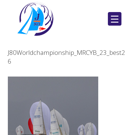
Saltar
al
contenido
J80Worldchampionship_MRCYB_23_best2
6