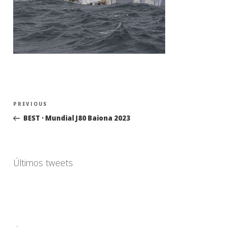
Navegación
Previous
PREVIOUS
de
Post
BEST · Mundial J80 Baiona 2023
entradas
Últimos tweets