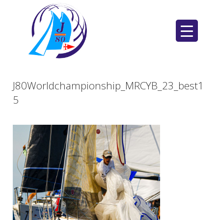
Saltar
al
contenido
J80Worldchampionship_MRCYB_23_best1
5