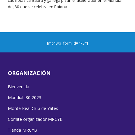
Las flotas cántabra y gallega pisan el acelerador en el Mundial
de J80 que se celebra en Baiona
[mc4wp_form id="73"]
ORGANIZACIÓN
Bienvenida
Mundial J80 2023
Monte Real Club de Yates
Comité organizador MRCYB
Tienda MRCYB