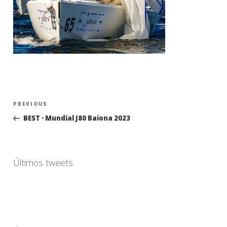
Navegación
Previous
PREVIOUS
de
Post
BEST · Mundial J80 Baiona 2023
entradas
Últimos tweets