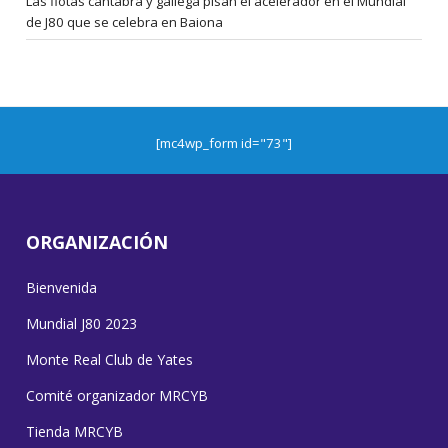
Las flotas cántabra y gallega pisan el acelerador en el Mundial
de J80 que se celebra en Baiona
[mc4wp_form id="73"]
ORGANIZACIÓN
Bienvenida
Mundial J80 2023
Monte Real Club de Yates
Comité organizador MRCYB
Tienda MRCYB