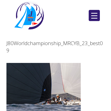
Saltar
al
contenido
J80Worldchampionship_MRCYB_23_best0
9