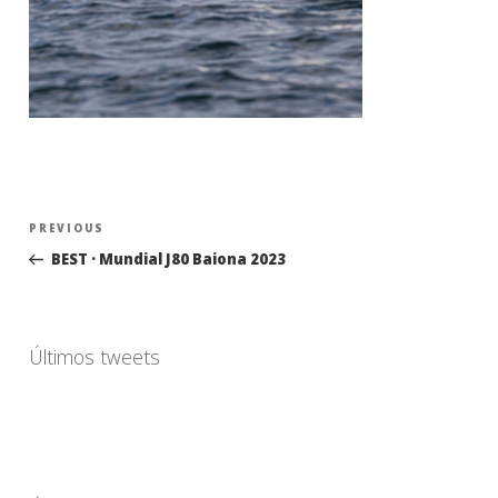
Navegación
Previous
PREVIOUS
de
Post
BEST · Mundial J80 Baiona 2023
entradas
Últimos tweets